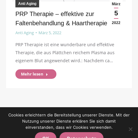
Anti Aging
März
5
PRP Therapie – effektive zur
Faltenbehandlung & Haartherapie
2022
Anti Aging
März 5, 2022
PRP Therapie ist eine wunderbare und effektive
Therapie, die aus Plättchen reichem Plasma aus
eigenem Blut angewendet wird.: Nachdem ca…
Mehr lesen
Cookies erleichtern die Bereitstellung unserer Dienste. Mit der
Nutzung unserer Dienste erklären Sie sich damit
einverstanden, dass wir Cookies verwenden.
© Copyright 2018 - Naturheilpraxis Tatiana Schwerdfeger