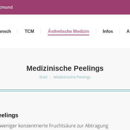
rtmund
unsch
TCM
Ästhetische Medizin
Infos
A
Medizinische Peelings
Start
Medizinische Peelings
Sie befinden sich hier:
eelings
weniger konzentrierte Fruchtsäure zur Abtragung