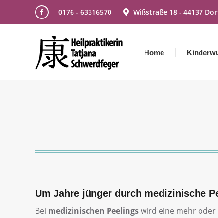
0176 - 63316570
Wißstraße 18 - 44137 Do
Facebook
page
opens
Home
Kinderw
in
new
window
Um Jahre jünger durch medizinische P
Bei
medizinischen Peelings
wird eine mehr oder 