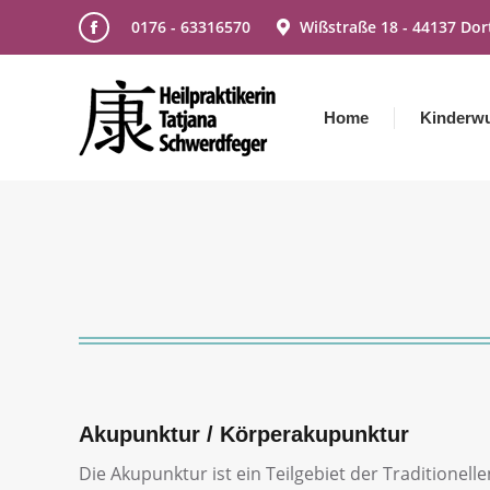
0176 - 63316570
Wißstraße 18 - 44137 Do
Facebook
page
opens
Home
Kinderw
in
new
window
Akupunktur / Körperakupunktur
Die Akupunktur ist ein Teilgebiet der Traditionell