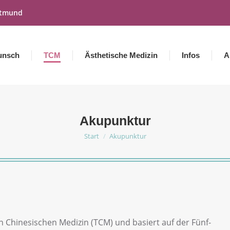
rtmund
unsch
TCM
Ästhetische Medizin
Infos
A
Akupunktur
Start
Akupunktur
Sie befinden sich hier:
en Chinesischen Medizin (TCM) und basiert auf der Fünf-