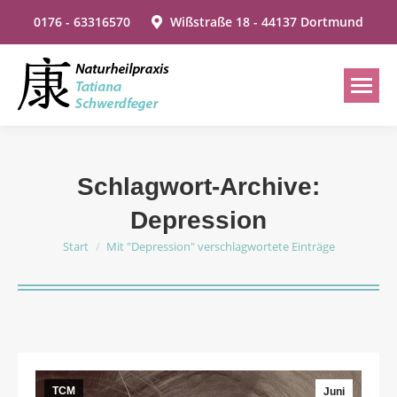
0176 - 63316570
Wißstraße 18 - 44137 Dortmund
Schlagwort-Archive:
Depression
Start
Mit "Depression" verschlagwortete Einträge
Sie befinden sich hier:
TCM
Juni