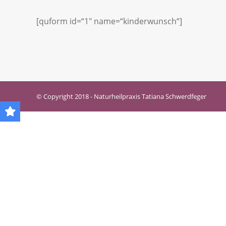
[quform id=“1″ name=“kinderwunsch“]
© Copyright 2018 - Naturheilpraxis Tatiana Schwerdfeger