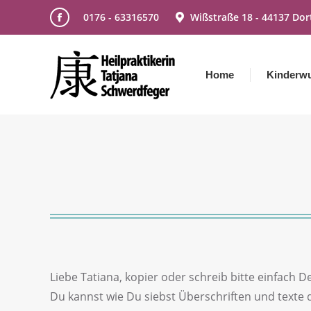
0176 - 63316570
Wißstraße 18 - 44137 Do
Facebook
page
opens
Home
Kinderw
in
new
window
Liebe Tatiana, kopier oder schreib bitte einfach 
Du kannst wie Du siebst Überschriften und texte do