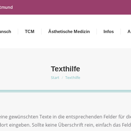
rtmund
unsch
TCM
Ästhetische Medizin
Infos
A
Texthilfe
Start
Texthilfe
Sie befinden sich hier:
Deine gewünschten Texte in die entsprechenden Felder für d
rt eingeben. Sollte keine Überschrift rein, einfach das Feld 