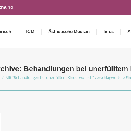
rtmund
unsch
TCM
Ästhetische Medizin
Infos
A
rchive:
Behandlungen bei unerfülltem
Mit "Behandlungen bei unerfülltem Kinderwunsch" verschlagwortete Ein
befinden sich hier: