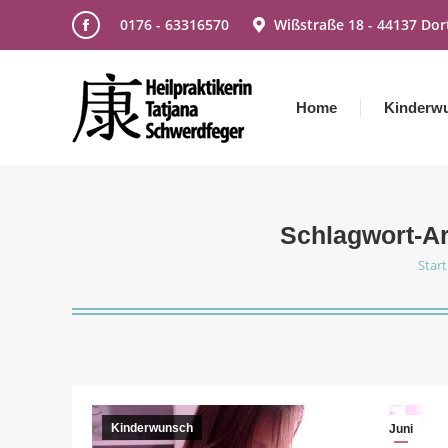
0176 - 63316570
Wißstraße 18 - 44137 Do
Facebook
page
opens
Home
Kinderw
in
new
window
Schlagwort-A
Start
Sie 
Kinderwunsch
Juni